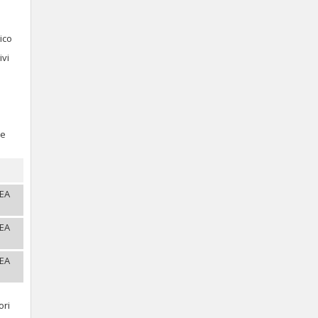
ico
ivi
re
REA
REA
REA
ori