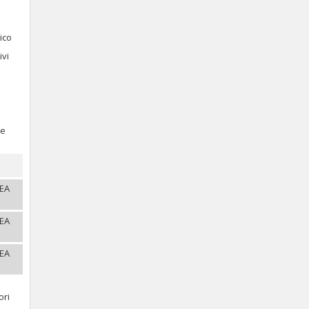
ico
ivi
re
REA
REA
REA
ori