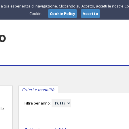
e la tua esperienza di navigazione. Cliccando su Accetto, accetti le nostre Co
Cookie.
Cookie Policy
Accetto
lo
Criteri e modalità
Filtra per anno:
lla