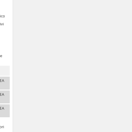
ico
ivi
re
REA
REA
REA
ori