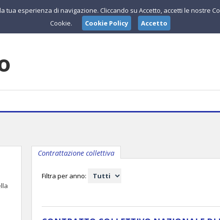
e la tua esperienza di navigazione. Cliccando su Accetto, accetti le nostre Co
Cookie.
Cookie Policy
Accetto
lo
Contrattazione collettiva
Filtra per anno:
lla