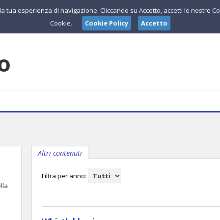
e la tua esperienza di navigazione. Cliccando su Accetto, accetti le nostre Co
Cookie.
Cookie Policy
Accetto
lo
Altri contenuti
Filtra per anno:
lla