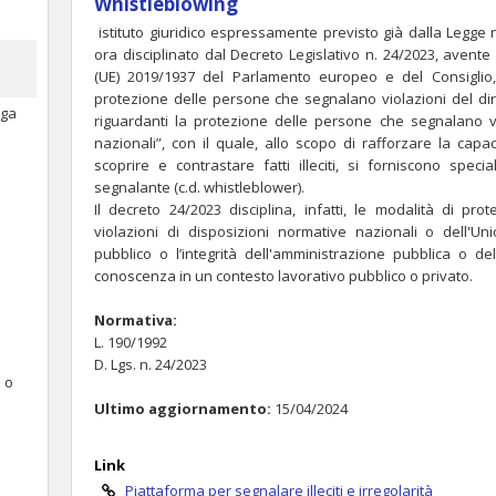
Whistleblowing
istituto giuridico espressamente previsto già dalla Legge 
ora disciplinato dal Decreto Legislativo n. 24/2023, avente 
(UE) 2019/1937 del Parlamento europeo e del Consiglio,
protezione delle persone che segnalano violazioni del diri
oga
riguardanti la protezione delle persone che segnalano vi
nazionali”, con il quale, allo scopo di rafforzare la capa
scoprire e contrastare fatti illeciti, si forniscono spec
segnalante (c.d. whistleblower).
Il decreto 24/2023 disciplina, infatti, le modalità di p
violazioni di disposizioni normative nazionali o dell'U
pubblico o l’integrità dell'amministrazione pubblica o de
conoscenza in un contesto lavorativo pubblico o privato.
Normativa:
L. 190/1992
D. Lgs. n. 24/2023
e o
Ultimo aggiornamento:
15/04/2024
Link
Piattaforma per segnalare illeciti e irregolarità