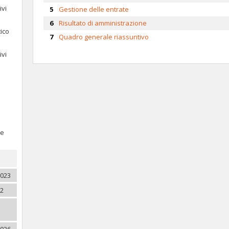
ivi
Gestione delle entrate
Risultato di amministrazione
tico
Quadro generale riassuntivo
ivi
re
2023
22