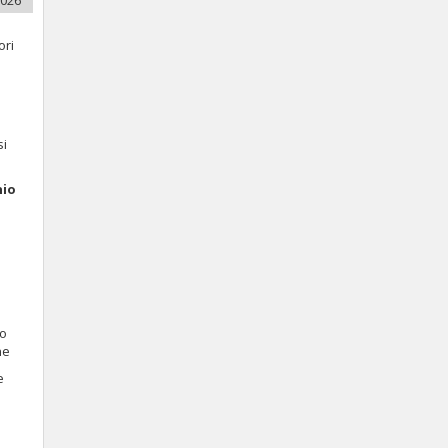
2026
ori
si
nio
 o
he
e