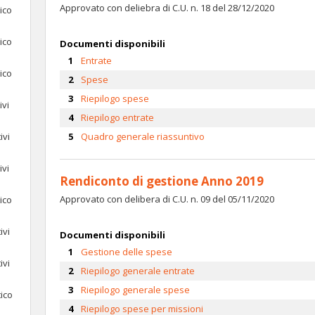
Approvato con deliebra di C.U. n. 18 del 28/12/2020
ico
ico
Documenti disponibili
Entrate
ico
Spese
Riepilogo spese
ivi
Riepilogo entrate
ivi
Quadro generale riassuntivo
ivi
Rendiconto di gestione Anno 2019
Approvato con delibera di C.U. n. 09 del 05/11/2020
ico
ivi
Documenti disponibili
Gestione delle spese
ivi
Riepilogo generale entrate
Riepilogo generale spese
tico
Riepilogo spese per missioni