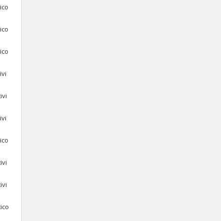
ico
ico
ico
ivi
ivi
ivi
ico
ivi
ivi
tico