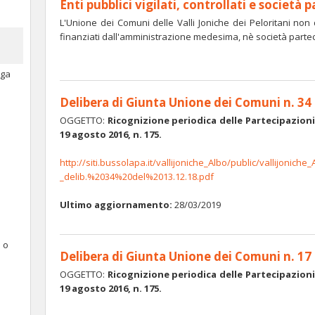
Enti pubblici vigilati, controllati e società 
L'Unione dei Comuni delle Valli Joniche dei Peloritani non det
finanziati dall'amministrazione medesima, nè società partec
oga
Delibera di Giunta Unione dei Comuni n. 34
OGGETTO:
Ricognizione periodica delle Partecipazioni
19 agosto 2016, n. 175.
http://siti.bussolapa.it/vallijoniche_Albo/public/vallijoni
_delib.%2034%20del%2013.12.18.pdf
Ultimo aggiornamento:
28/03/2019
e o
Delibera di Giunta Unione dei Comuni n. 17
OGGETTO:
Ricognizione periodica delle Partecipazioni
19 agosto 2016, n. 175.