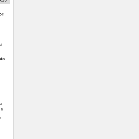
2026
ori
si
nio
 o
he
e