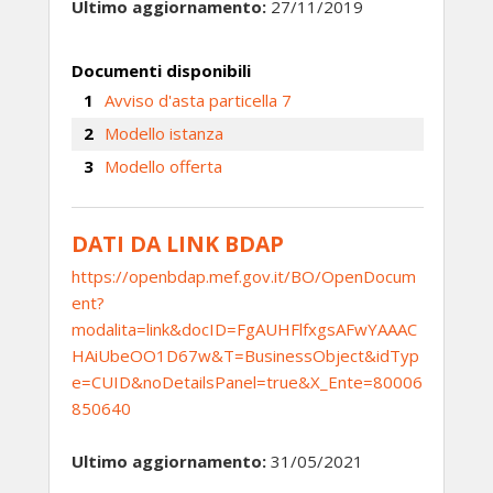
Ultimo aggiornamento:
27/11/2019
Documenti disponibili
Avviso d'asta particella 7
Modello istanza
Modello offerta
DATI DA LINK BDAP
https://openbdap.mef.gov.it/BO/OpenDocum
ent?
modalita=link&docID=FgAUHFlfxgsAFwYAAAC
HAiUbeOO1D67w&T=BusinessObject&idTyp
e=CUID&noDetailsPanel=true&X_Ente=80006
850640
Ultimo aggiornamento:
31/05/2021