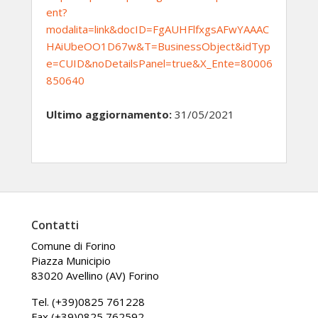
ent?
modalita=link&docID=FgAUHFlfxgsAFwYAAAC
HAiUbeOO1D67w&T=BusinessObject&idTyp
e=CUID&noDetailsPanel=true&X_Ente=80006
850640
Ultimo aggiornamento:
31/05/2021
Contatti
Comune di Forino
Piazza Municipio
83020 Avellino (AV) Forino
Tel. (+39)0825 761228
Fax (+39)0825 762592