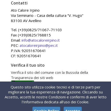
Contatti
Ato Calore Irpino
Via Seminario - Casa della cultura “V. Hugo”
83100 AV Avellino
Tel. (+39)0825/71067–71103
Fax (+39)0825/768815
Email:
info@atocaloreirpino.it
PEC:
atocaloreirpino@pec.it
P.IVA: 92051670641
CF: 92051670641
Verifica il tuo sito
Verifica il sito del comune con la Bussola della
Trasparenza dei siti web
Questo sito utilizza cookie tecnici e di terze parti per
111810
Visite:
migliorare la tua esperienza di navigazione. Cliccando su
Accetto, accetti le nostre Condizioni e confermi di aver letto
l'Informativa dedicata all'uso dei Cookie.
Portale realizzato da Gaspari Web
Cookie Policy
Accetto